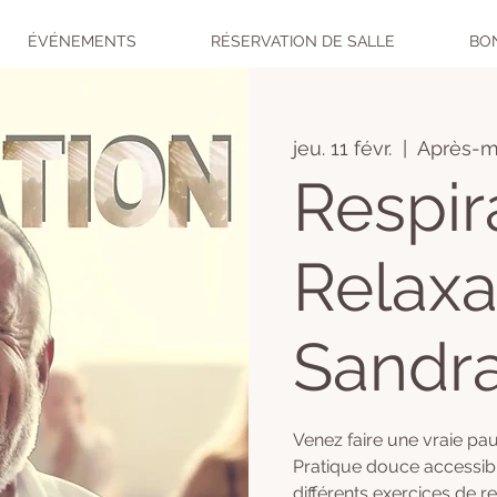
ÉVÉNEMENTS
RÉSERVATION DE SALLE
BO
jeu. 11 févr.
  |  
Après-mi
Respir
Relaxa
Sandra
Venez faire une vraie pau
Pratique douce accessible
différents exercices de r