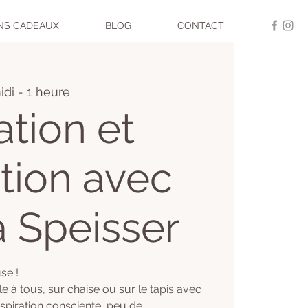
NS CADEAUX
BLOG
CONTACT
di - 1 heure
ation et
tion avec
 Speisser
se !
 à tous, sur chaise ou sur le tapis avec
espiration consciente, peu de