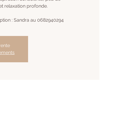
t relaxation profonde.
iption : Sandra au 0682940294
vente
nements