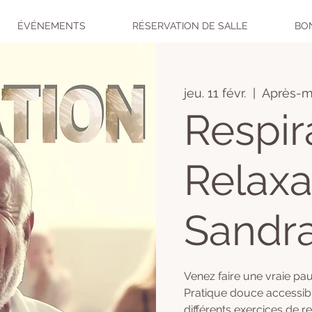
ÉVÉNEMENTS
RÉSERVATION DE SALLE
BO
jeu. 11 févr.
  |  
Après-mi
Respir
Relaxa
Sandra
Venez faire une vraie pau
Pratique douce accessible
différents exercices de r