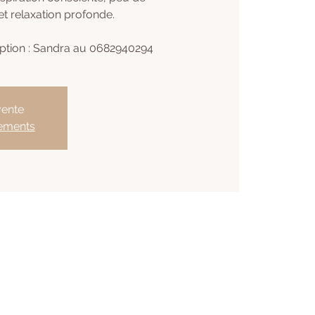
t relaxation profonde.
iption : Sandra au 0682940294
vente
nements