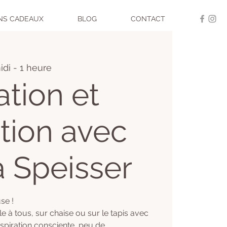
NS CADEAUX
BLOG
CONTACT
di - 1 heure
ation et
tion avec
 Speisser
se !
 à tous, sur chaise ou sur le tapis avec
espiration consciente, peu de