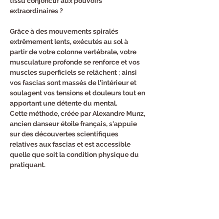
tissu conjonctif aux pouvoirs 
extraordinaires ?
Grâce à des mouvements spiralés 
extrêmement lents, exécutés au sol à 
partir de votre colonne vertébrale, votre 
musculature profonde se renforce et vos 
muscles superficiels se relâchent ; ainsi 
vos fascias sont massés de l'intérieur et 
soulagent vos tensions et douleurs tout en 
apportant une détente du mental.
Cette méthode, créée par Alexandre Munz, 
ancien danseur étoile français, s'appuie 
sur des découvertes scientifiques 
relatives aux fascias et est accessible 
quelle que soit la condition physique du 
pratiquant.

Julie, coach formée par la MAISON MUNZ, 
vous accompagnera pour ces séances.
Inscription au : 06.51.24.65.31
Tarif : 18 euros le cours