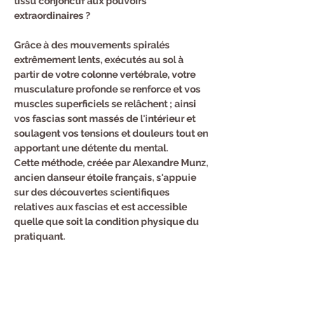
tissu conjonctif aux pouvoirs 
extraordinaires ?
Grâce à des mouvements spiralés 
extrêmement lents, exécutés au sol à 
partir de votre colonne vertébrale, votre 
musculature profonde se renforce et vos 
muscles superficiels se relâchent ; ainsi 
vos fascias sont massés de l'intérieur et 
soulagent vos tensions et douleurs tout en 
apportant une détente du mental.
Cette méthode, créée par Alexandre Munz, 
ancien danseur étoile français, s'appuie 
sur des découvertes scientifiques 
relatives aux fascias et est accessible 
quelle que soit la condition physique du 
pratiquant.

Julie, coach formée par la MAISON MUNZ, 
vous accompagnera pour ces séances.
Inscription au : 06.51.24.65.31
Tarif : 18 euros le cours