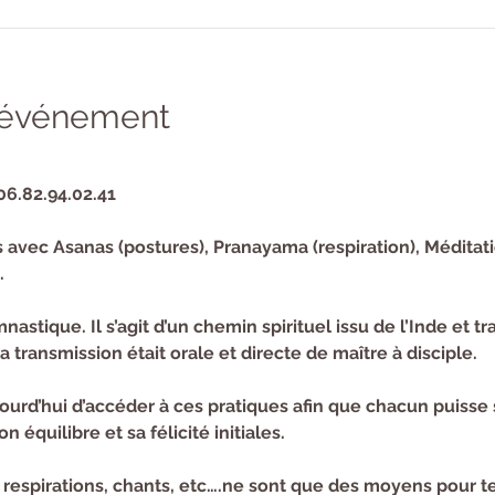
l'événement
06.82.94.02.41 
 avec Asanas (postures), Pranayama (respiration), Méditati
.
astique. Il s’agit d’un chemin spirituel issu de l’Inde et t
a transmission était orale et directe de maître à disciple.
urd’hui d’accéder à ces pratiques afin que chacun puisse 
n équilibre et sa félicité initiales.
 respirations, chants, etc….ne sont que des moyens pour ten