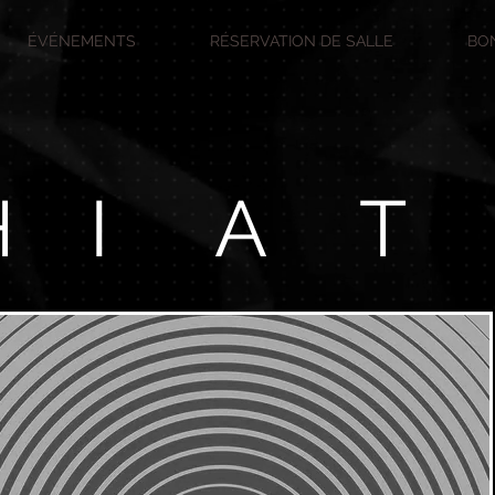
ÉVÉNEMENTS
RÉSERVATION DE SALLE
BO
H
I
A
T