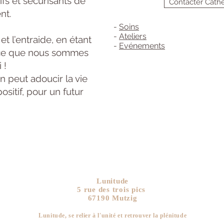
ifs et sécurisants de
Contacter Cath
nt.
-
Soins
-
Ateliers
et l’entraide, en étant
-
Evénements
t ce que nous sommes
 !
n peut adoucir la vie
sitif, pour un futur
Lunitude
5 rue des trois pics
67190 Mutzig
Lunitude, se relier à l'unité et retrouver la plén
itude