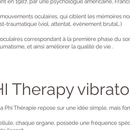
int en 1987, par une psychologue américaine, Franc
ouvements oculaires, qui ciblent les mémoires non 
st-traumatique (viol, attentat, événement brutal…)
culaires correspondant à la première phase du somm
matisme, et ainsi améliorer la qualité de vie .
HI Therapy vibratoi
la Phi Thérapie repose sur une idée simple, mais f
ellule, chaque organe, possède une fréquence spéci