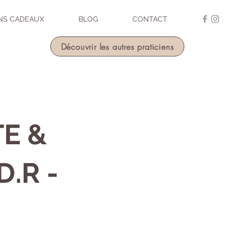
NS CADEAUX
BLOG
CONTACT
Découvrir les autres praticiens
E &
D.R -