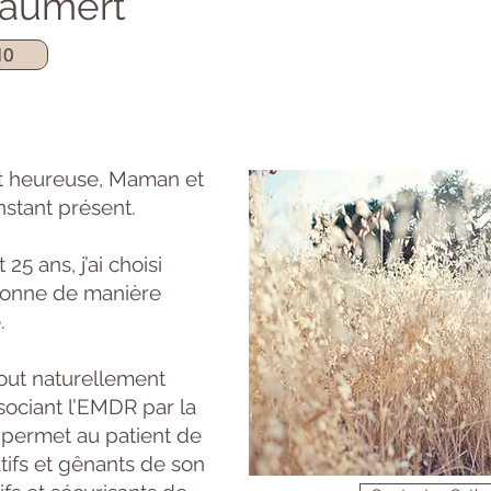
Baumert
10
t heureuse, Maman et
nstant présent.
25 ans, j’ai choisi
rsonne de manière
.
tout naturellement
sociant l’EMDR par la
i permet au patient de
tifs et gênants de son