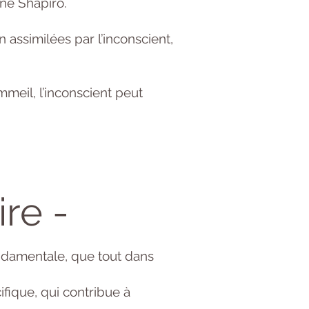
ine Shapiro.
assimilées par l’inconscient,
eil, l’inconscient peut
re -
ondamentale, que tout dans
fique, qui contribue à