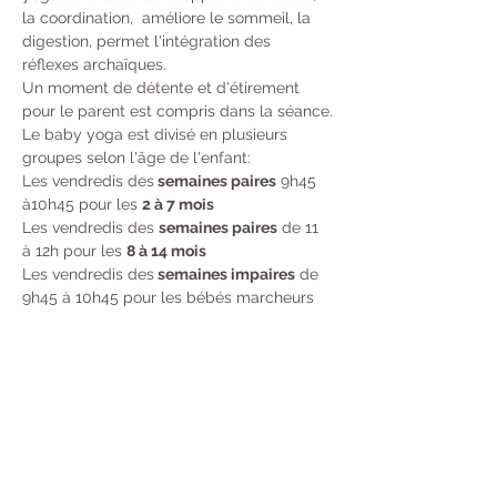
la coordination,  améliore le sommeil, la 
digestion, permet l'intégration des 
réflexes archaïques.  
Un moment de détente et d'étirement 
pour le parent est compris dans la séance.
Le baby yoga est divisé en plusieurs 
groupes selon l'âge de l'enfant:
Les vendredis des
 semaines paires
 9h45 
à10h45 pour les 
2 à 7 mois
Les vendredis des 
semaines paires
 de 11 
à 12h pour les 
8 à 14 mois
Les vendredis des
 semaines impaires
 de 
9h45 à 10h45 pour les bébés marcheurs 
de 
15 mois à 3 ans
Le tarif de la séance est de 15€.
Infos et réservations auprès de Mylène au 
06 95 05 31 62