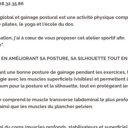
28.32.35.86
lobal et gainage postural est une activité physique comp
 pilates, le yoga et l'école du dos.
ion, j'ai à cœur de vous proposer cet atelier sportif afin
".
 EN AMÉLIORANT SA POSTURE, SA SILHOUETTE TOUT EN
nt une bonne posture de gainage pendant les exercices, 
gie avec les muscles superficiels (visibles) et permettent à
um pour la posture et la silhouette, tout en protégeant les
 comprend le muscle transverse (abdominal le plus profon
ainsi que les muscles du plancher pelvien.
du corps (muscles profonds, stabilisateurs et superficiels