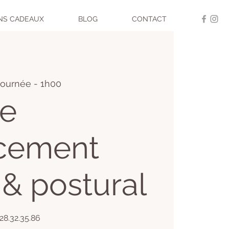
NS CADEAUX
BLOG
CONTACT
journée - 1h00
e
rcement
 & postural
.28.32.35.86