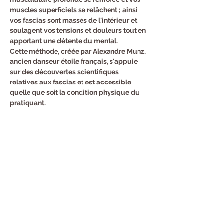
muscles superficiels se relâchent ; ainsi 
vos fascias sont massés de l'intérieur et 
soulagent vos tensions et douleurs tout en 
apportant une détente du mental.
Cette méthode, créée par Alexandre Munz, 
ancien danseur étoile français, s'appuie 
sur des découvertes scientifiques 
relatives aux fascias et est accessible 
quelle que soit la condition physique du 
pratiquant.

Julie, coach formée par la MAISON MUNZ, 
vous accompagnera pour ces séances.
Inscription au : 06.51.24.65.31
Partager cet événement