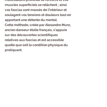
muscles superficiels se relâchent ; ainsi 
vos fascias sont massés de l'intérieur et 
soulagent vos tensions et douleurs tout en 
apportant une détente du mental.
Cette méthode, créée par Alexandre Munz, 
ancien danseur étoile français, s'appuie 
sur des découvertes scientifiques 
relatives aux fascias et est accessible 
quelle que soit la condition physique du 
pratiquant.

Julie, coach formée par la MAISON MUNZ, 
vous accompagnera pour ces séances.
Inscription au : 06.51.24.65.31
Partager cet événement