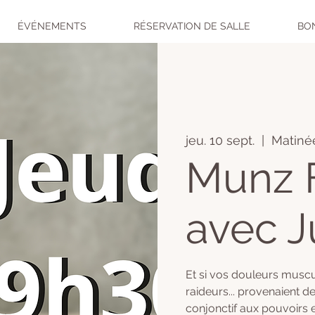
ÉVÉNEMENTS
RÉSERVATION DE SALLE
BO
jeu. 10 sept.
  |  
Matinée
Munz 
avec J
​Et si vos douleurs muscu
raideurs... provenaient de
conjonctif aux pouvoirs e