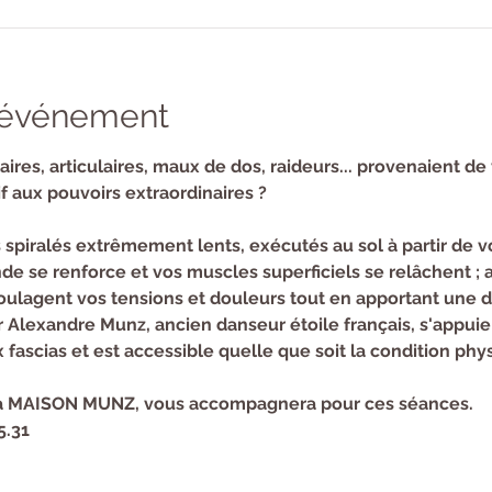
l'événement
aires, articulaires, maux de dos, raideurs... provenaient de 
f aux pouvoirs extraordinaires ?
piralés extrêmement lents, exécutés au sol à partir de vo
e se renforce et vos muscles superficiels se relâchent ; ai
soulagent vos tensions et douleurs tout en apportant une 
 Alexandre Munz, ancien danseur étoile français, s'appuie
x fascias et est accessible quelle que soit la condition phy
 la MAISON MUNZ, vous accompagnera pour ces séances.
5.31