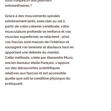
tissu conjonctif aux pouvoirs 
extraordinaires ?
Grâce à des mouvements spiralés 
extrêmement lents, exécutés au sol à 
partir de votre colonne vertébrale, votre 
musculature profonde se renforce et vos 
muscles superficiels se relâchent ; ainsi 
vos fascias sont massés de l'intérieur et 
soulagent vos tensions et douleurs tout en 
apportant une détente du mental.
Cette méthode, créée par Alexandre Munz, 
ancien danseur étoile français, s'appuie 
sur des découvertes scientifiques 
relatives aux fascias et est accessible 
quelle que soit la condition physique du 
pratiquant.

Julie, coach formée par la MAISON MUNZ, 
vous accompagnera pour ces séances.
Inscription au : 06.51.24.65.31
Tarif : 18 euros le cours