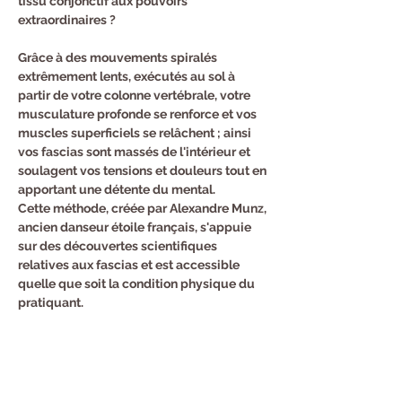
tissu conjonctif aux pouvoirs 
extraordinaires ?
Grâce à des mouvements spiralés 
extrêmement lents, exécutés au sol à 
partir de votre colonne vertébrale, votre 
musculature profonde se renforce et vos 
muscles superficiels se relâchent ; ainsi 
vos fascias sont massés de l'intérieur et 
soulagent vos tensions et douleurs tout en 
apportant une détente du mental.
Cette méthode, créée par Alexandre Munz, 
ancien danseur étoile français, s'appuie 
sur des découvertes scientifiques 
relatives aux fascias et est accessible 
quelle que soit la condition physique du 
pratiquant.

Julie, coach formée par la MAISON MUNZ, 
vous accompagnera pour ces séances.
Inscription au : 06.51.24.65.31
Tarif : 18 euros le cours