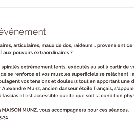
l'événement
aires, articulaires, maux de dos, raideurs... provenaient de 
f aux pouvoirs extraordinaires ?
piralés extrêmement lents, exécutés au sol à partir de vo
e se renforce et vos muscles superficiels se relâchent ; ai
soulagent vos tensions et douleurs tout en apportant une 
 Alexandre Munz, ancien danseur étoile français, s'appuie
x fascias et est accessible quelle que soit la condition phy
 la MAISON MUNZ, vous accompagnera pour ces séances.
5.31