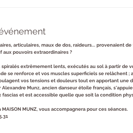
l'événement
aires, articulaires, maux de dos, raideurs... provenaient de 
f aux pouvoirs extraordinaires ?
piralés extrêmement lents, exécutés au sol à partir de vo
e se renforce et vos muscles superficiels se relâchent ; ai
soulagent vos tensions et douleurs tout en apportant une 
 Alexandre Munz, ancien danseur étoile français, s'appuie
x fascias et est accessible quelle que soit la condition phy
 la MAISON MUNZ, vous accompagnera pour ces séances.
5.31