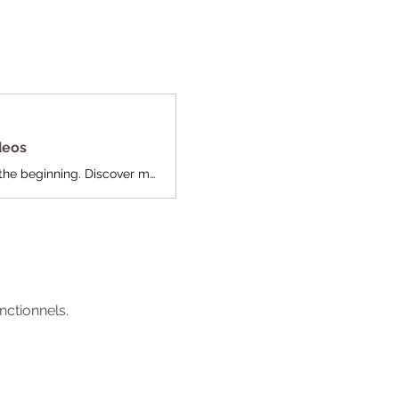
deos
Latest news coverage, email, free stock quotes, live scores and video are just the beginning. Discover more every day at Yahoo!
ctionnels.