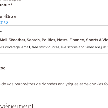
atuit !
en-Être »

17.36
om
Mail, Weather, Search, Politics, News, Finance, Sports & Vi
:00
 de vos paramètres de données analytiques et de cookies fon
 événement