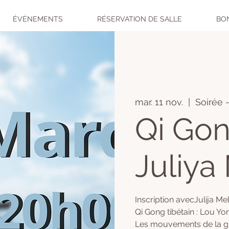
ÉVÉNEMENTS
RÉSERVATION DE SALLE
BO
mar. 11 nov.
  |  
Soirée 
Qi Go
Juliya
Inscription avecJulija Mel
Qi Gong tibétain : Lou Y
Les mouvements de la gra