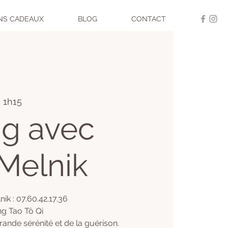
NS CADEAUX
BLOG
CONTACT
- 1h15
ng avec
 Melnik
nik : 07.60.42.17.36
ong Tao Tö Qi
nde sérénité et de la guérison.