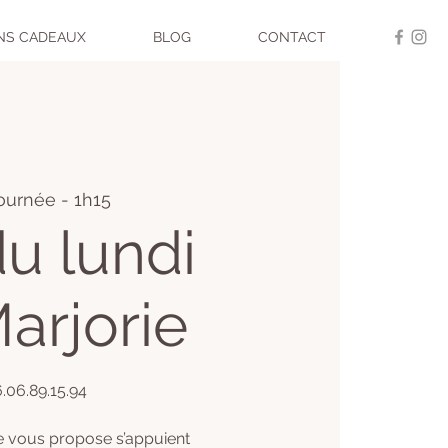
NS CADEAUX
BLOG
CONTACT
journée - 1h15
u lundi
arjorie
6.06.89.15.94
e vous propose s’appuient