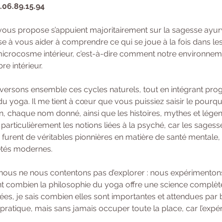
6.06.89.15.94
vous propose s’appuient majoritairement sur la sagesse ayur
se à vous aider à comprendre ce qui se joue à la fois dans le
crocosme intérieur, c’est-à-dire comment notre environnemen
e intérieur.
raversons ensemble ces cycles naturels, tout en intégrant pro
u yoga. Il me tient à cœur que vous puissiez saisir le pourqu
n, chaque nom donné, ainsi que les histoires, mythes et légen
particulièrement les notions liées à la psyché, car les sages
 furent de véritables pionnières en matière de santé mentale, 
étés modernes.
 nous ne nous contentons pas d’explorer : nous expérimentons
 combien la philosophie du yoga offre une science complète de
ées, je sais combien elles sont importantes et attendues par 
a pratique, mais sans jamais occuper toute la place, car l’expé