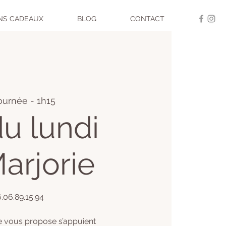
NS CADEAUX
BLOG
CONTACT
ournée - 1h15
u lundi
arjorie
6.06.89.15.94
e vous propose s’appuient