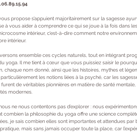
6.06.89.15.94
vous propose s’appuient majoritairement sur la sagesse ayur
se à vous aider à comprendre ce qui se joue à la fois dans le
crocosme intérieur, c’est-à-dire comment notre environnemen
e intérieur.
raversons ensemble ces cycles naturels, tout en intégrant pro
u yoga. Il me tient à cœur que vous puissiez saisir le pourqu
n, chaque nom donné, ainsi que les histoires, mythes et légen
particulièrement les notions liées à la psyché, car les sages
 furent de véritables pionnières en matière de santé mentale, 
étés modernes.
 nous ne nous contentons pas d’explorer : nous expérimentons
 combien la philosophie du yoga offre une science complète de
ées, je sais combien elles sont importantes et attendues par 
a pratique, mais sans jamais occuper toute la place, car l’expé