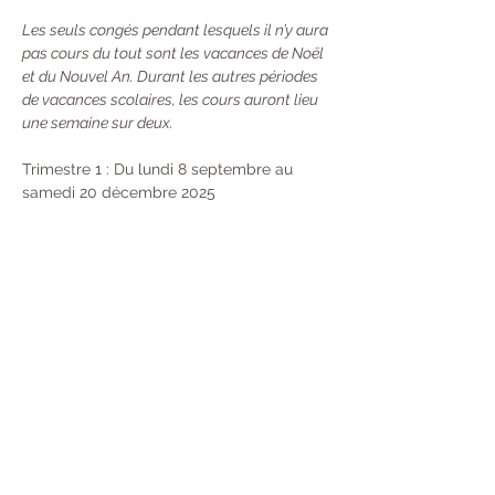
Les seuls congés pendant lesquels il n’y aura 
pas cours du tout sont les vacances de Noël 
et du Nouvel An. Durant les autres périodes 
de vacances scolaires, les cours auront lieu 
une semaine sur deux.
Trimestre 1 : Du lundi 8 septembre au 
samedi 20 décembre 2025
Trimestre 2 : Du lundi 6 janvier au 
vendredi 4 avril 2026
Trimestre 3 : Du lundi 20 avril au vendredi 
4 juillet 2026
Tarifs : 
À l’année : 370 € 
Trimestre  : 130 €
Carte de 10 cours : 95 €
 - Valable 13 
Semaines (Durée mise en pause si vous 
partez en Vacances) Désormais, toutes 
les nouvelles cartes seront valables 13 