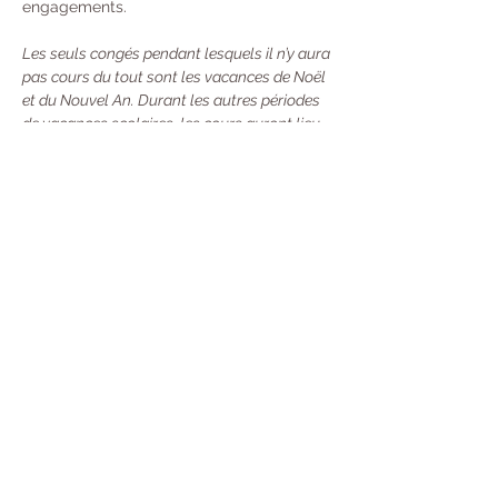
engagements. 
Les seuls congés pendant lesquels il n’y aura 
pas cours du tout sont les vacances de Noël 
et du Nouvel An. Durant les autres périodes 
de vacances scolaires, les cours auront lieu 
une semaine sur deux.
Tarifs : 
À l’année : 370 € 
Trimestre  : 130 €
Unité : 20 €
Carte de 10 cours : 100 €
 - Valable 13 
Semaines (Durée mise en pause si vous 
partez en Vacances) Désormais, toutes 
les nouvelles cartes seront valables 13 
semaines à compter de leur premier jour 
d'utilisation. Mais avec une souplesse :
→ 
Si vous sentez que vous ne pouvez pas la 
terminer à temps, vous pouvez la prêter ou 
la partager avec une personne (merci 