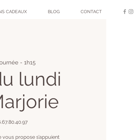
NS CADEAUX
BLOG
CONTACT
journée - 1h15
u lundi
arjorie
06.67.80.40.97
e vous propose s’appuient