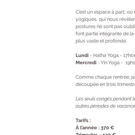
C’est un espace à part, où
yogiques, qui nous révèlent
postures ne sont pas oubli
font partie intégrante de l
plus vaste et profonde.
Lundi
 - Hatha Yoga - 17h0
Mercredi
 - Yin Yoga -  19
Comme chaque rentrée, je f
découpée en trois trimestre
Les seuls congés pendant le
autres périodes de vacances
Tarifs : 
À l’année : 370 € 
Trimestre  : 130 €