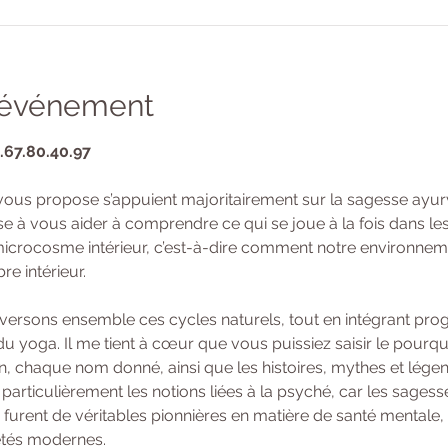
l'événement
6.67.80.40.97
vous propose s’appuient majoritairement sur la sagesse ayur
se à vous aider à comprendre ce qui se joue à la fois dans le
crocosme intérieur, c’est-à-dire comment notre environnemen
e intérieur.
raversons ensemble ces cycles naturels, tout en intégrant pro
u yoga. Il me tient à cœur que vous puissiez saisir le pourqu
n, chaque nom donné, ainsi que les histoires, mythes et légen
particulièrement les notions liées à la psyché, car les sages
 furent de véritables pionnières en matière de santé mentale, 
étés modernes.