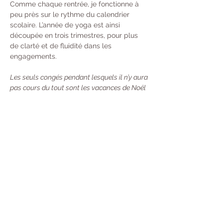
Comme chaque rentrée, je fonctionne à 
peu près sur le rythme du calendrier 
scolaire. L’année de yoga est ainsi 
découpée en trois trimestres, pour plus 
de clarté et de fluidité dans les 
engagements. 
Les seuls congés pendant lesquels il n’y aura 
pas cours du tout sont les vacances de Noël 
et du Nouvel An. Durant les autres périodes 
de vacances scolaires, les cours auront lieu 
une semaine sur deux.
Tarifs : 
À l’année : 370 € 
Trimestre  : 130 €
Unité : 20 €
Carte de 10 cours : 100 €
 - Valable 13 
Semaines (Durée mise en pause si vous 
partez en Vacances) Désormais, toutes 