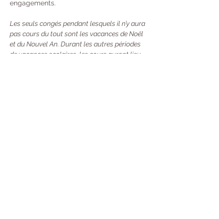
engagements. 
Les seuls congés pendant lesquels il n’y aura 
pas cours du tout sont les vacances de Noël 
et du Nouvel An. Durant les autres périodes 
de vacances scolaires, les cours auront lieu 
une semaine sur deux.
Tarifs : 
À l’année : 370 € 
Trimestre  : 130 €
Unité : 20 €
Carte de 10 cours : 100 €
 - Valable 13 
Semaines (Durée mise en pause si vous 
partez en Vacances) Désormais, toutes 
les nouvelles cartes seront valables 13 
semaines à compter de leur premier jour 
d'utilisation. Mais avec une souplesse :
→ 
Si vous sentez que vous ne pouvez pas la 
terminer à temps, vous pouvez la prêter ou 
la partager avec une personne (merci 