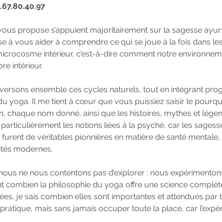
6.67.80.40.97
vous propose s’appuient majoritairement sur la sagesse ayur
se à vous aider à comprendre ce qui se joue à la fois dans le
crocosme intérieur, c’est-à-dire comment notre environnemen
e intérieur.
raversons ensemble ces cycles naturels, tout en intégrant pro
u yoga. Il me tient à cœur que vous puissiez saisir le pourqu
n, chaque nom donné, ainsi que les histoires, mythes et légen
particulièrement les notions liées à la psyché, car les sages
 furent de véritables pionnières en matière de santé mentale, 
étés modernes.
 nous ne nous contentons pas d’explorer : nous expérimentons
 combien la philosophie du yoga offre une science complète de
ées, je sais combien elles sont importantes et attendues par 
a pratique, mais sans jamais occuper toute la place, car l’expé