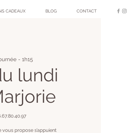
NS CADEAUX
BLOG
CONTACT
journée - 1h15
u lundi
arjorie
06.67.80.40.97
e vous propose s’appuient