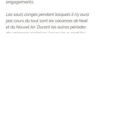
engagements. 
Les seuls congés pendant lesquels il n’y aura 
pas cours du tout sont les vacances de Noël 
et du Nouvel An. Durant les autres périodes 
de vacances scolaires, les cours auront lieu 
une semaine sur deux.
Tarifs : 
À l’année : 370 € 
Trimestre  : 130 €
Unité : 20 €
Carte de 10 cours : 100 €
 - Valable 13 
Semaines (Durée mise en pause si vous 
partez en Vacances) Désormais, toutes 
les nouvelles cartes seront valables 13 
semaines à compter de leur premier jour 
d'utilisation. Mais avec une souplesse :
→ 
Si vous sentez que vous ne pouvez pas la 
terminer à temps, vous pouvez la prêter ou 
la partager avec une personne (merci 