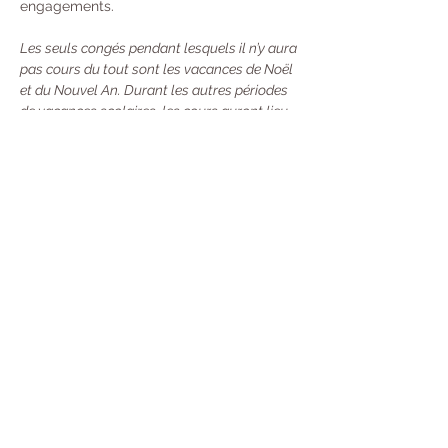
engagements. 
Les seuls congés pendant lesquels il n’y aura 
pas cours du tout sont les vacances de Noël 
et du Nouvel An. Durant les autres périodes 
de vacances scolaires, les cours auront lieu 
une semaine sur deux.
Tarifs : 
À l’année : 370 € 
Trimestre  : 130 €
Unité : 20 €
Carte de 10 cours : 100 €
 - Valable 13 
Semaines (Durée mise en pause si vous 
partez en Vacances) Désormais, toutes 
les nouvelles cartes seront valables 13 
semaines à compter de leur premier jour 
d'utilisation. Mais avec une souplesse :
→ 
Si vous sentez que vous ne pouvez pas la 
terminer à temps, vous pouvez la prêter ou 
la partager avec une personne (merci 