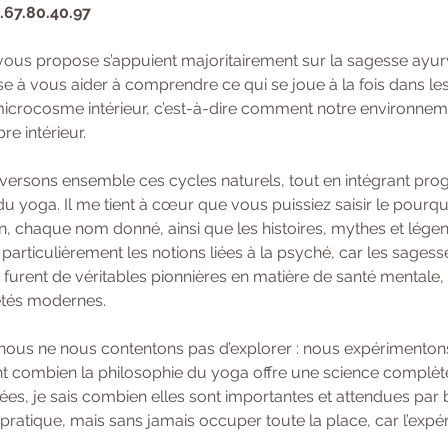
6.67.80.40.97
vous propose s’appuient majoritairement sur la sagesse ayur
se à vous aider à comprendre ce qui se joue à la fois dans le
crocosme intérieur, c’est-à-dire comment notre environnemen
e intérieur.
raversons ensemble ces cycles naturels, tout en intégrant pro
u yoga. Il me tient à cœur que vous puissiez saisir le pourqu
n, chaque nom donné, ainsi que les histoires, mythes et légen
particulièrement les notions liées à la psyché, car les sages
 furent de véritables pionnières en matière de santé mentale, 
étés modernes.
 nous ne nous contentons pas d’explorer : nous expérimentons
 combien la philosophie du yoga offre une science complète de
ées, je sais combien elles sont importantes et attendues par 
a pratique, mais sans jamais occuper toute la place, car l’expé