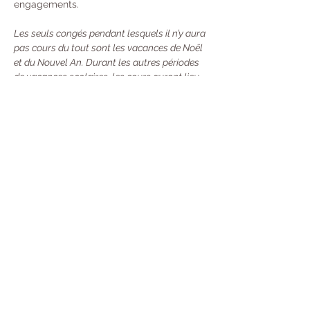
engagements. 
Les seuls congés pendant lesquels il n’y aura 
pas cours du tout sont les vacances de Noël 
et du Nouvel An. Durant les autres périodes 
de vacances scolaires, les cours auront lieu 
une semaine sur deux.
Tarifs : 
À l’année : 370 € 
Trimestre  : 130 €
Unité : 20 €
Carte de 10 cours : 100 €
 - Valable 13 
Semaines (Durée mise en pause si vous 
partez en Vacances) Désormais, toutes 
les nouvelles cartes seront valables 13 
semaines à compter de leur premier jour 
d'utilisation. Mais avec une souplesse :
→ 
Si vous sentez que vous ne pouvez pas la 
terminer à temps, vous pouvez la prêter ou 
la partager avec une personne (merci 