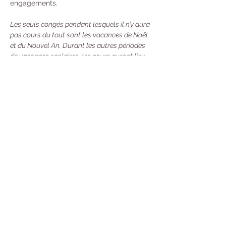
engagements. 
Les seuls congés pendant lesquels il n’y aura 
pas cours du tout sont les vacances de Noël 
et du Nouvel An. Durant les autres périodes 
de vacances scolaires, les cours auront lieu 
une semaine sur deux.
Tarifs : 
À l’année : 370 € 
Trimestre  : 130 €
Unité : 20 €
Carte de 10 cours : 100 €
 - Valable 13 
Semaines (Durée mise en pause si vous 
partez en Vacances) Désormais, toutes 
les nouvelles cartes seront valables 13 
semaines à compter de leur premier jour 
d'utilisation. Mais avec une souplesse :
→ 
Si vous sentez que vous ne pouvez pas la 
terminer à temps, vous pouvez la prêter ou 
la partager avec une personne (merci 