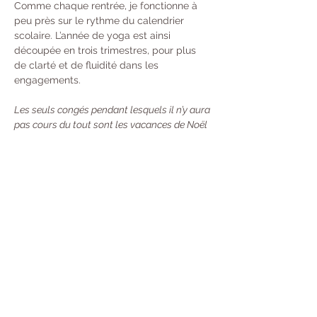
Comme chaque rentrée, je fonctionne à 
peu près sur le rythme du calendrier 
scolaire. L’année de yoga est ainsi 
découpée en trois trimestres, pour plus 
de clarté et de fluidité dans les 
engagements. 
Les seuls congés pendant lesquels il n’y aura 
pas cours du tout sont les vacances de Noël 
et du Nouvel An. Durant les autres périodes 
de vacances scolaires, les cours auront lieu 
une semaine sur deux.
Tarifs : 
À l’année : 370 € 
Trimestre  : 130 €
Unité : 20 €
Carte de 10 cours : 100 €
 - Valable 13 
Semaines (Durée mise en pause si vous 
partez en Vacances) Désormais, toutes 