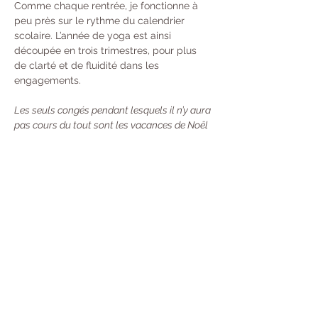
Comme chaque rentrée, je fonctionne à 
peu près sur le rythme du calendrier 
scolaire. L’année de yoga est ainsi 
découpée en trois trimestres, pour plus 
de clarté et de fluidité dans les 
engagements. 
Les seuls congés pendant lesquels il n’y aura 
pas cours du tout sont les vacances de Noël 
et du Nouvel An. Durant les autres périodes 
de vacances scolaires, les cours auront lieu 
une semaine sur deux.
Tarifs : 
À l’année : 370 € 
Trimestre  : 130 €
Unité : 20 €
Carte de 10 cours : 100 €
 - Valable 13 
Semaines (Durée mise en pause si vous 
partez en Vacances) Désormais, toutes 