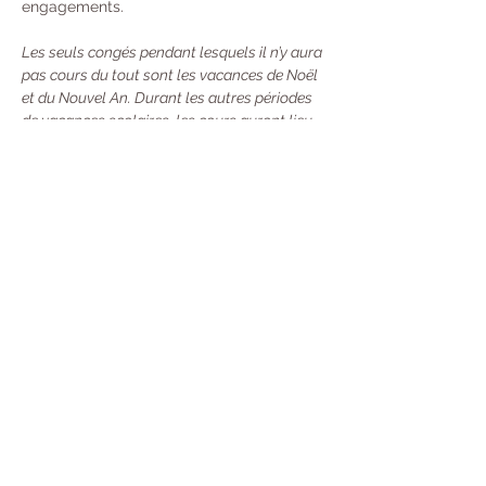
engagements. 
Les seuls congés pendant lesquels il n’y aura 
pas cours du tout sont les vacances de Noël 
et du Nouvel An. Durant les autres périodes 
de vacances scolaires, les cours auront lieu 
une semaine sur deux.
Tarifs : 
À l’année : 370 € 
Trimestre  : 130 €
Unité : 20 €
Carte de 10 cours : 100 €
 - Valable 13 
Semaines (Durée mise en pause si vous 
partez en Vacances) Désormais, toutes 
les nouvelles cartes seront valables 13 
semaines à compter de leur premier jour 
d'utilisation. Mais avec une souplesse :
→ 
Si vous sentez que vous ne pouvez pas la 
terminer à temps, vous pouvez la prêter ou 
la partager avec une personne (merci 