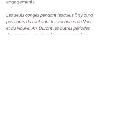
engagements. 
Les seuls congés pendant lesquels il n’y aura 
pas cours du tout sont les vacances de Noël 
et du Nouvel An. Durant les autres périodes 
de vacances scolaires, les cours auront lieu 
une semaine sur deux.
Tarifs : 
À l’année : 370 € 
Trimestre  : 130 €
Unité : 20 €
Carte de 10 cours : 100 €
 - Valable 13 
Semaines (Durée mise en pause si vous 
partez en Vacances) Désormais, toutes 
les nouvelles cartes seront valables 13 
semaines à compter de leur premier jour 
d'utilisation. Mais avec une souplesse :
→ 
Si vous sentez que vous ne pouvez pas la 
terminer à temps, vous pouvez la prêter ou 
la partager avec une personne (merci 