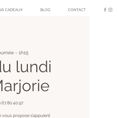
NS CADEAUX
BLOG
CONTACT
ournée - 1h15
u lundi
arjorie
06.67.80.40.97
e vous propose s’appuient