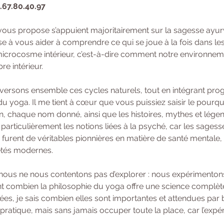
6.67.80.40.97
vous propose s’appuient majoritairement sur la sagesse ayur
se à vous aider à comprendre ce qui se joue à la fois dans le
crocosme intérieur, c’est-à-dire comment notre environnemen
e intérieur.
raversons ensemble ces cycles naturels, tout en intégrant pro
u yoga. Il me tient à cœur que vous puissiez saisir le pourqu
n, chaque nom donné, ainsi que les histoires, mythes et légen
particulièrement les notions liées à la psyché, car les sages
 furent de véritables pionnières en matière de santé mentale, 
étés modernes.
 nous ne nous contentons pas d’explorer : nous expérimentons
 combien la philosophie du yoga offre une science complète de
ées, je sais combien elles sont importantes et attendues par 
a pratique, mais sans jamais occuper toute la place, car l’expé