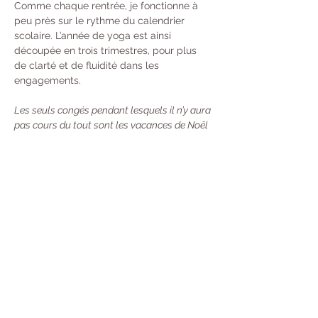
Comme chaque rentrée, je fonctionne à 
peu près sur le rythme du calendrier 
scolaire. L’année de yoga est ainsi 
découpée en trois trimestres, pour plus 
de clarté et de fluidité dans les 
engagements. 
Les seuls congés pendant lesquels il n’y aura 
pas cours du tout sont les vacances de Noël 
et du Nouvel An. Durant les autres périodes 
de vacances scolaires, les cours auront lieu 
une semaine sur deux.
Tarifs : 
À l’année : 370 € 
Trimestre  : 130 €
Unité : 20 €
Carte de 10 cours : 100 €
 - Valable 13 
Semaines (Durée mise en pause si vous 
partez en Vacances) Désormais, toutes 