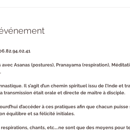
l'événement
06.82.94.02.41 
 avec Asanas (postures), Pranayama (respiration), Méditati
.
astique. Il s’agit d’un chemin spirituel issu de l’Inde et t
a transmission était orale et directe de maître à disciple.
urd’hui d’accéder à ces pratiques afin que chacun puisse 
n équilibre et sa félicité initiales.
 respirations, chants, etc….ne sont que des moyens pour ten