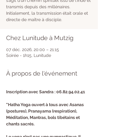
s’agit d’un chemin spirituel issu de l’Inde et
transmis depuis des millénaires.
Initialement, la transmission était orale et
directe de maître à disciple.
Chez Lunitude à Mutzig
07 déc. 2026, 20:00 – 21:15
Soirée - 1h15, Lunitude
À propos de l'événement
Inscription avec Sandra : 06.82.94.02.41 
"Hatha Yoga ouvert à tous avec Asanas 
(postures), Pranayama (respiration), 
Méditation, Mantras, bols tibétains et 
chants sacrés.
Le yoga n’est pas une gymnastique. Il 