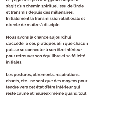
s’agit d’un chemin spirituel issu de l’Inde 
et transmis depuis des millénaires. 
Initialement la transmission était orale et 
directe de maître à disciple.
Nous avons la chance aujourd’hui 
d’accéder à ces pratiques afin que chacun 
puisse se connecter à son être intérieur 
pour retrouver son équilibre et sa félicité 
initiales.
Les postures, étirements, respirations, 
chants, etc….ne sont que des moyens pour 
tendre vers cet état d’être intérieur qui 
reste calme et heureux même quand tout 
bouge autour de nous.
Inscription au trimestre :
144 euros pour 12 cours.
Cours d'essai 12 euros.