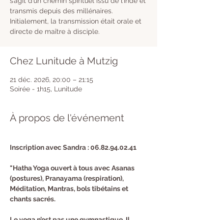
s’agit d’un chemin spirituel issu de l’Inde et
transmis depuis des millénaires.
Initialement, la transmission était orale et
directe de maître à disciple.
Chez Lunitude à Mutzig
21 déc. 2026, 20:00 – 21:15
Soirée - 1h15, Lunitude
À propos de l'événement
Inscription avec Sandra : 06.82.94.02.41 
"Hatha Yoga ouvert à tous avec Asanas 
(postures), Pranayama (respiration), 
Méditation, Mantras, bols tibétains et 
chants sacrés.
Le yoga n’est pas une gymnastique. Il 