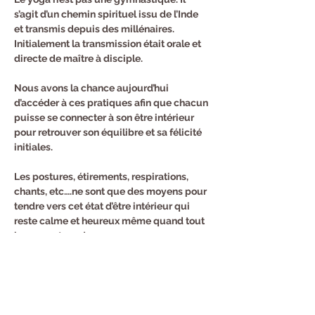
s’agit d’un chemin spirituel issu de l’Inde 
et transmis depuis des millénaires. 
Initialement la transmission était orale et 
directe de maître à disciple.
Nous avons la chance aujourd’hui 
d’accéder à ces pratiques afin que chacun 
puisse se connecter à son être intérieur 
pour retrouver son équilibre et sa félicité 
initiales.
Les postures, étirements, respirations, 
chants, etc….ne sont que des moyens pour 
tendre vers cet état d’être intérieur qui 
reste calme et heureux même quand tout 
bouge autour de nous.
Inscription au trimestre :
144 euros pour 12 cours.
Cours d'essai 12 euros.