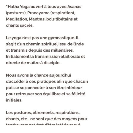
"Hatha Yoga ouvert à tous avec Asanas 
(postures), Pranayama (respiration), 
Méditation, Mantras, bols tibétains et 
chants sacrés.
Le yoga n’est pas une gymnastique. Il 
s’agit d’un chemin spirituel issu de l’Inde 
et transmis depuis des millénaires. 
Initialement la transmission était orale et 
directe de maître à disciple.
Nous avons la chance aujourd’hui 
d’accéder à ces pratiques afin que chacun 
puisse se connecter à son être intérieur 
pour retrouver son équilibre et sa félicité 
initiales.
Les postures, étirements, respirations, 
chants, etc….ne sont que des moyens pour 
tendre vers cet état d’être intérieur qui 
reste calme et heureux même quand tout 