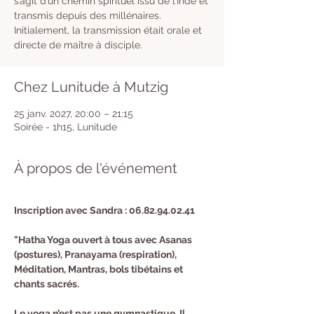
s’agit d’un chemin spirituel issu de l’Inde et
transmis depuis des millénaires.
Initialement, la transmission était orale et
directe de maître à disciple.
Chez Lunitude à Mutzig
25 janv. 2027, 20:00 – 21:15
Soirée - 1h15, Lunitude
À propos de l'événement
Inscription avec Sandra : 06.82.94.02.41 
"Hatha Yoga ouvert à tous avec Asanas 
(postures), Pranayama (respiration), 
Méditation, Mantras, bols tibétains et 
chants sacrés.
Le yoga n’est pas une gymnastique. Il 