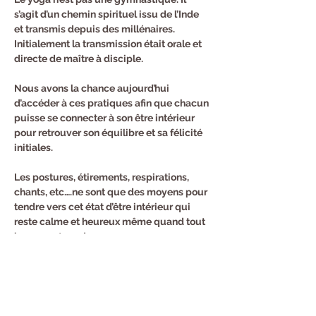
s’agit d’un chemin spirituel issu de l’Inde 
et transmis depuis des millénaires. 
Initialement la transmission était orale et 
directe de maître à disciple.
Nous avons la chance aujourd’hui 
d’accéder à ces pratiques afin que chacun 
puisse se connecter à son être intérieur 
pour retrouver son équilibre et sa félicité 
initiales.
Les postures, étirements, respirations, 
chants, etc….ne sont que des moyens pour 
tendre vers cet état d’être intérieur qui 
reste calme et heureux même quand tout 
bouge autour de nous.
Inscription au trimestre :
144 euros pour 12 cours.
Cours d'essai 12 euros.