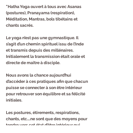
"Hatha Yoga ouvert à tous avec Asanas 
(postures), Pranayama (respiration), 
Méditation, Mantras, bols tibétains et 
chants sacrés.
Le yoga n’est pas une gymnastique. Il 
s’agit d’un chemin spirituel issu de l’Inde 
et transmis depuis des millénaires. 
Initialement la transmission était orale et 
directe de maître à disciple.
Nous avons la chance aujourd’hui 
d’accéder à ces pratiques afin que chacun 
puisse se connecter à son être intérieur 
pour retrouver son équilibre et sa félicité 
initiales.
Les postures, étirements, respirations, 
chants, etc….ne sont que des moyens pour 
tendre vers cet état d’être intérieur qui 
reste calme et heureux même quand tout 