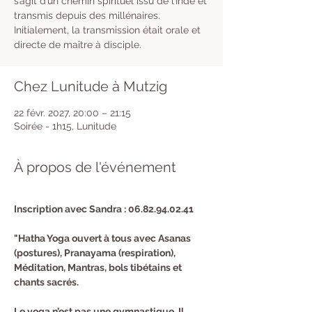
s’agit d’un chemin spirituel issu de l’Inde et
transmis depuis des millénaires.
Initialement, la transmission était orale et
directe de maître à disciple.
Chez Lunitude à Mutzig
22 févr. 2027, 20:00 – 21:15
Soirée - 1h15, Lunitude
À propos de l'événement
Inscription avec Sandra : 06.82.94.02.41 
"Hatha Yoga ouvert à tous avec Asanas 
(postures), Pranayama (respiration), 
Méditation, Mantras, bols tibétains et 
chants sacrés.
Le yoga n’est pas une gymnastique. Il 