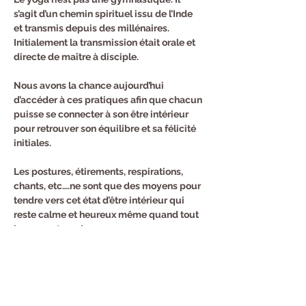
s’agit d’un chemin spirituel issu de l’Inde 
et transmis depuis des millénaires. 
Initialement la transmission était orale et 
directe de maître à disciple.
Nous avons la chance aujourd’hui 
d’accéder à ces pratiques afin que chacun 
puisse se connecter à son être intérieur 
pour retrouver son équilibre et sa félicité 
initiales.
Les postures, étirements, respirations, 
chants, etc….ne sont que des moyens pour 
tendre vers cet état d’être intérieur qui 
reste calme et heureux même quand tout 
bouge autour de nous.
Inscription au trimestre :
144 euros pour 12 cours.
Cours d'essai 12 euros.