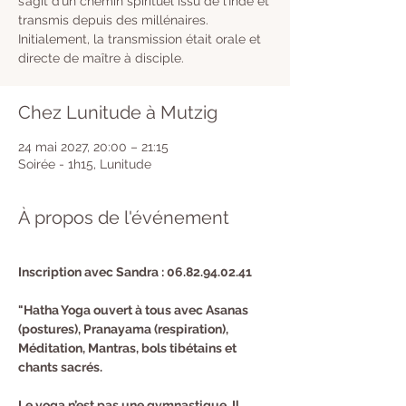
s’agit d’un chemin spirituel issu de l’Inde et
transmis depuis des millénaires.
Initialement, la transmission était orale et
directe de maître à disciple.
Chez Lunitude à Mutzig
24 mai 2027, 20:00 – 21:15
Soirée - 1h15, Lunitude
À propos de l'événement
Inscription avec Sandra : 06.82.94.02.41 
"Hatha Yoga ouvert à tous avec Asanas 
(postures), Pranayama (respiration), 
Méditation, Mantras, bols tibétains et 
chants sacrés.
Le yoga n’est pas une gymnastique. Il 