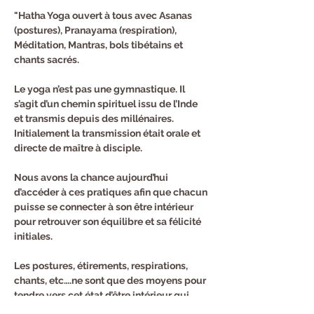
"Hatha Yoga ouvert à tous avec Asanas 
(postures), Pranayama (respiration), 
Méditation, Mantras, bols tibétains et 
chants sacrés.
Le yoga n’est pas une gymnastique. Il 
s’agit d’un chemin spirituel issu de l’Inde 
et transmis depuis des millénaires. 
Initialement la transmission était orale et 
directe de maître à disciple.
Nous avons la chance aujourd’hui 
d’accéder à ces pratiques afin que chacun 
puisse se connecter à son être intérieur 
pour retrouver son équilibre et sa félicité 
initiales.
Les postures, étirements, respirations, 
chants, etc….ne sont que des moyens pour 
tendre vers cet état d’être intérieur qui 
reste calme et heureux même quand tout 