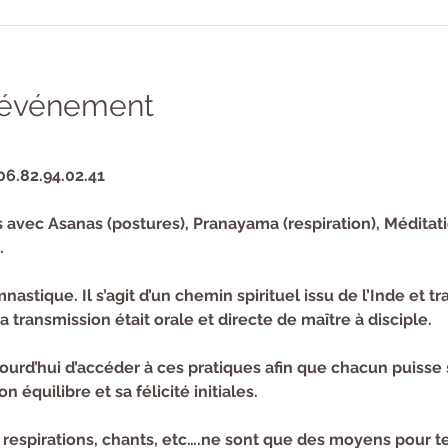
l'événement
06.82.94.02.41 
 avec Asanas (postures), Pranayama (respiration), Méditati
.
astique. Il s’agit d’un chemin spirituel issu de l’Inde et t
a transmission était orale et directe de maître à disciple.
urd’hui d’accéder à ces pratiques afin que chacun puisse 
n équilibre et sa félicité initiales.
 respirations, chants, etc….ne sont que des moyens pour ten