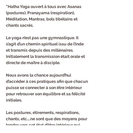
"Hatha Yoga ouvert à tous avec Asanas 
(postures), Pranayama (respiration), 
Méditation, Mantras, bols tibétains et 
chants sacrés.
Le yoga n’est pas une gymnastique. Il 
s’agit d’un chemin spirituel issu de l’Inde 
et transmis depuis des millénaires. 
Initialement la transmission était orale et 
directe de maître à disciple.
Nous avons la chance aujourd’hui 
d’accéder à ces pratiques afin que chacun 
puisse se connecter à son être intérieur 
pour retrouver son équilibre et sa félicité 
initiales.
Les postures, étirements, respirations, 
chants, etc….ne sont que des moyens pour 
tendre vers cet état d’être intérieur qui 
reste calme et heureux même quand tout 