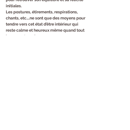
initiales.
Les postures, étirements, respirations, 
chants, etc….ne sont que des moyens pour 
tendre vers cet état d’être intérieur qui 
reste calme et heureux même quand tout 
bouge autour de nous.
Partager cet événement
Lunitude
5 rue des trois pics
67190 Mutzig