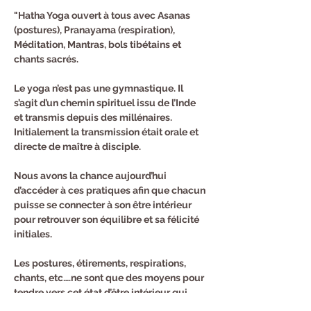
"Hatha Yoga ouvert à tous avec Asanas 
(postures), Pranayama (respiration), 
Méditation, Mantras, bols tibétains et 
chants sacrés.
Le yoga n’est pas une gymnastique. Il 
s’agit d’un chemin spirituel issu de l’Inde 
et transmis depuis des millénaires. 
Initialement la transmission était orale et 
directe de maître à disciple.
Nous avons la chance aujourd’hui 
d’accéder à ces pratiques afin que chacun 
puisse se connecter à son être intérieur 
pour retrouver son équilibre et sa félicité 
initiales.
Les postures, étirements, respirations, 
chants, etc….ne sont que des moyens pour 
tendre vers cet état d’être intérieur qui 
reste calme et heureux même quand tout 