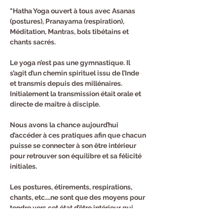
"Hatha Yoga ouvert à tous avec Asanas 
(postures), Pranayama (respiration), 
Méditation, Mantras, bols tibétains et 
chants sacrés.
Le yoga n’est pas une gymnastique. Il 
s’agit d’un chemin spirituel issu de l’Inde 
et transmis depuis des millénaires. 
Initialement la transmission était orale et 
directe de maître à disciple.
Nous avons la chance aujourd’hui 
d’accéder à ces pratiques afin que chacun 
puisse se connecter à son être intérieur 
pour retrouver son équilibre et sa félicité 
initiales.
Les postures, étirements, respirations, 
chants, etc….ne sont que des moyens pour 
tendre vers cet état d’être intérieur qui 
reste calme et heureux même quand tout 